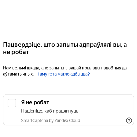
Пацвердзіце, што запыты адпраўлялі вы, а
не робат
Нам вельмі шкада, але запыты з вашай прылады падобныя да
аўтаматычных.
Чаму гэта магло адбыцца?
Я не робат
Націсніце, каб працягнуць
SmartCaptcha by Yandex Cloud