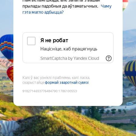
Нам вельмі шкада, але запыты з вашай
прылады падобныя да аўтаматычных.
Чаму
гэта магло адбыцца?
Я не робат
Націсніце, каб працягнуць
SmartCaptcha by Yandex Cloud
Калі ў вас узніклі праблемы, калі ласка,
скарыстайце
формай зваротнай сувязі
9182714653776484790
:
1786100553