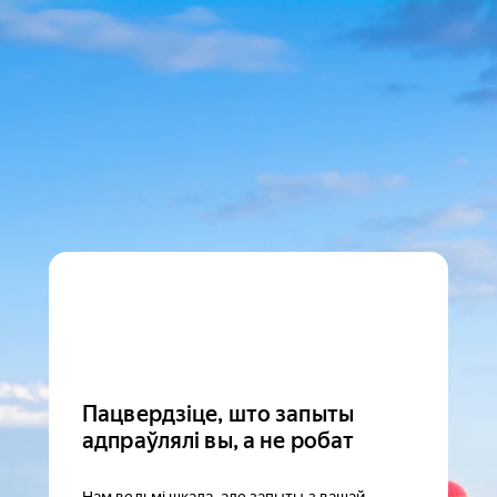
Пацвердзіце, што запыты
адпраўлялі вы, а не робат