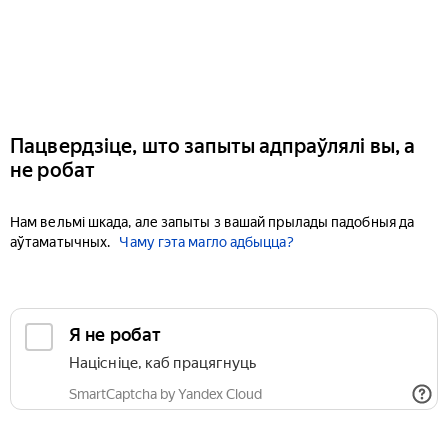
Пацвердзіце, што запыты адпраўлялі вы, а
не робат
Нам вельмі шкада, але запыты з вашай прылады падобныя да
аўтаматычных.
Чаму гэта магло адбыцца?
Я не робат
Націсніце, каб працягнуць
SmartCaptcha by Yandex Cloud