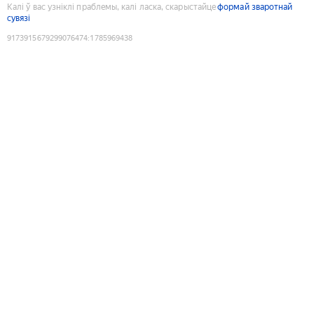
Калі ў вас узніклі праблемы, калі ласка, скарыстайце
формай зваротнай
сувязі
9173915679299076474
:
1785969438