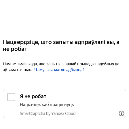
Пацвердзіце, што запыты адпраўлялі вы, а
не робат
Нам вельмі шкада, але запыты з вашай прылады падобныя да
аўтаматычных.
Чаму гэта магло адбыцца?
Я не робат
Націсніце, каб працягнуць
SmartCaptcha by Yandex Cloud