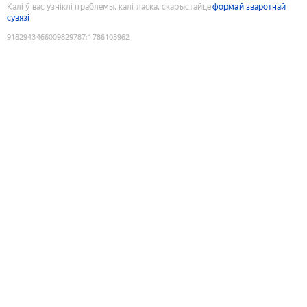
Калі ў вас узніклі праблемы, калі ласка, скарыстайце
формай зваротнай
сувязі
9182943466009829787
:
1786103962