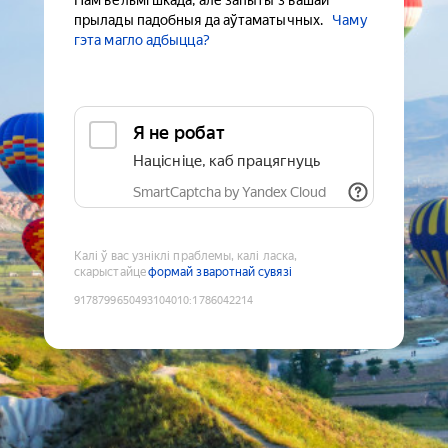
Нам вельмі шкада, але запыты з вашай
прылады падобныя да аўтаматычных.
Чаму
гэта магло адбыцца?
Я не робат
Націсніце, каб працягнуць
SmartCaptcha by Yandex Cloud
Калі ў вас узніклі праблемы, калі ласка,
скарыстайце
формай зваротнай сувязі
9178799650493104010
:
1786042214