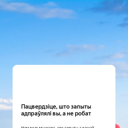
Пацвердзіце, што запыты
адпраўлялі вы, а не робат