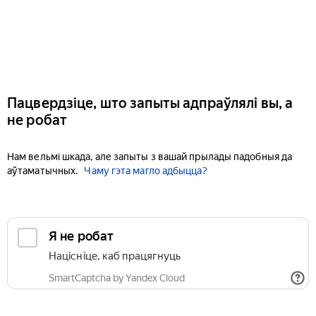
Пацвердзіце, што запыты адпраўлялі вы, а
не робат
Нам вельмі шкада, але запыты з вашай прылады падобныя да
аўтаматычных.
Чаму гэта магло адбыцца?
Я не робат
Націсніце, каб працягнуць
SmartCaptcha by Yandex Cloud