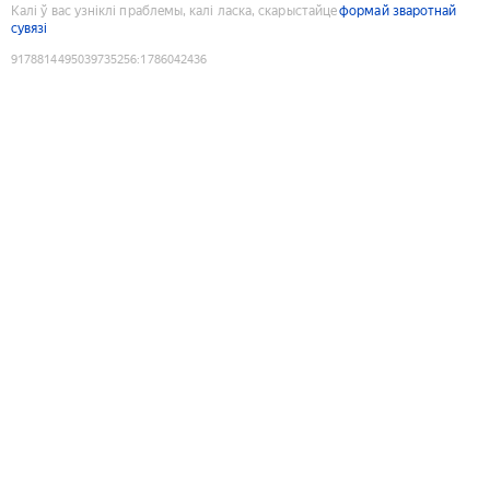
Калі ў вас узніклі праблемы, калі ласка, скарыстайце
формай зваротнай
сувязі
9178814495039735256
:
1786042436