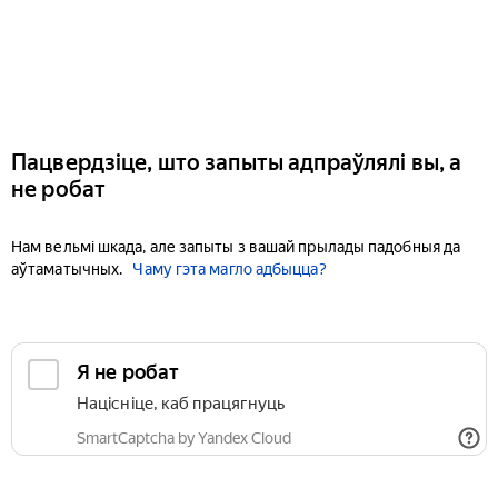
Пацвердзіце, што запыты адпраўлялі вы, а
не робат
Нам вельмі шкада, але запыты з вашай прылады падобныя да
аўтаматычных.
Чаму гэта магло адбыцца?
Я не робат
Націсніце, каб працягнуць
SmartCaptcha by Yandex Cloud