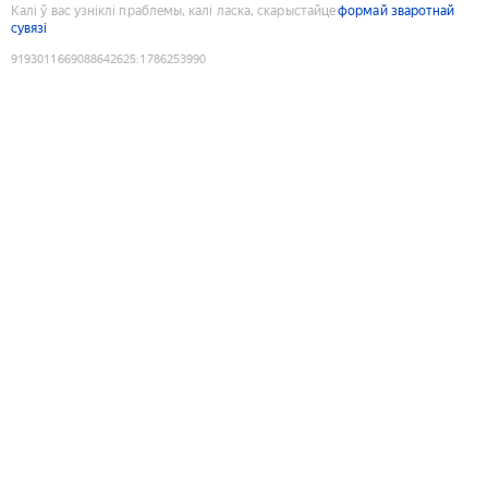
Калі ў вас узніклі праблемы, калі ласка, скарыстайце
формай зваротнай
сувязі
9193011669088642625
:
1786253990