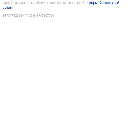
Калі ў вас узніклі праблемы, калі ласка, скарыстайце
формай зваротнай
сувязі
9173774252401410698
:
1785967330