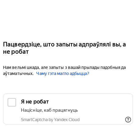
Пацвердзіце, што запыты адпраўлялі вы, а
не робат
Нам вельмі шкада, але запыты з вашай прылады падобныя да
аўтаматычных.
Чаму гэта магло адбыцца?
Я не робат
Націсніце, каб працягнуць
SmartCaptcha by Yandex Cloud