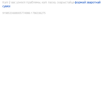
Калі ў вас узніклі праблемы, калі ласка, скарыстайце
формай зваротнай
сувязі
9198533688005774986
:
1786336275