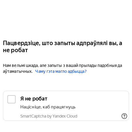
Пацвердзіце, што запыты адпраўлялі вы, а
не робат
Нам вельмі шкада, але запыты з вашай прылады падобныя да
аўтаматычных.
Чаму гэта магло адбыцца?
Я не робат
Націсніце, каб працягнуць
SmartCaptcha by Yandex Cloud