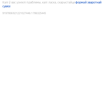
Калі ў вас узніклі праблемы, калі ласка, скарыстайце
формай зваротнай
сувязі
9197806921221027446
:
1786325445