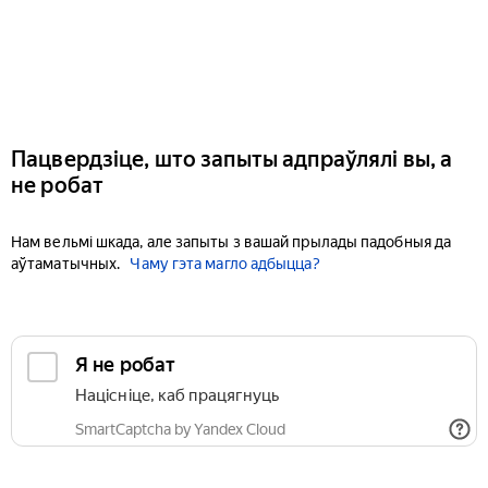
Пацвердзіце, што запыты адпраўлялі вы, а
не робат
Нам вельмі шкада, але запыты з вашай прылады падобныя да
аўтаматычных.
Чаму гэта магло адбыцца?
Я не робат
Націсніце, каб працягнуць
SmartCaptcha by Yandex Cloud