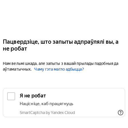
Пацвердзіце, што запыты адпраўлялі вы, а
не робат
Нам вельмі шкада, але запыты з вашай прылады падобныя да
аўтаматычных.
Чаму гэта магло адбыцца?
Я не робат
Націсніце, каб працягнуць
SmartCaptcha by Yandex Cloud