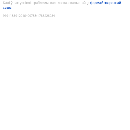
Калі ў вас узніклі праблемы, калі ласка, скарыстайце
формай зваротнай
сувязі
9191138912016400733
:
1786226084