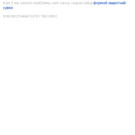
Калі ў вас узніклі праблемы, калі ласка, скарыстайце
формай зваротнай
сувязі
9185290275466815278
:
1786138932