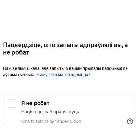
Пацвердзіце, што запыты адпраўлялі вы, а
не робат
Нам вельмі шкада, але запыты з вашай прылады падобныя да
аўтаматычных.
Чаму гэта магло адбыцца?
Я не робат
Націсніце, каб працягнуць
SmartCaptcha by Yandex Cloud