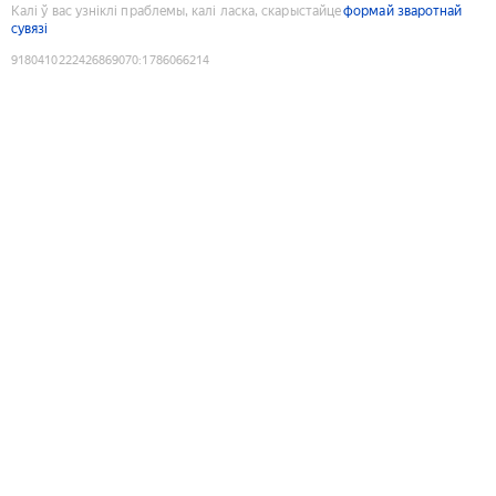
Калі ў вас узніклі праблемы, калі ласка, скарыстайце
формай зваротнай
сувязі
9180410222426869070
:
1786066214