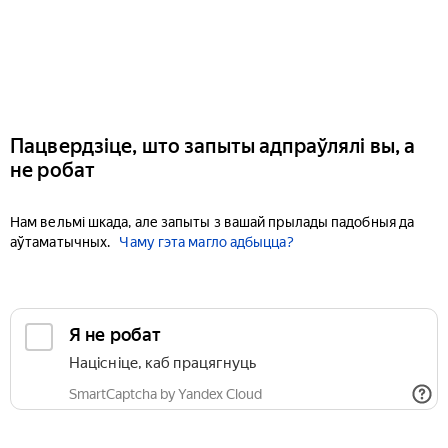
Пацвердзіце, што запыты адпраўлялі вы, а
не робат
Нам вельмі шкада, але запыты з вашай прылады падобныя да
аўтаматычных.
Чаму гэта магло адбыцца?
Я не робат
Націсніце, каб працягнуць
SmartCaptcha by Yandex Cloud