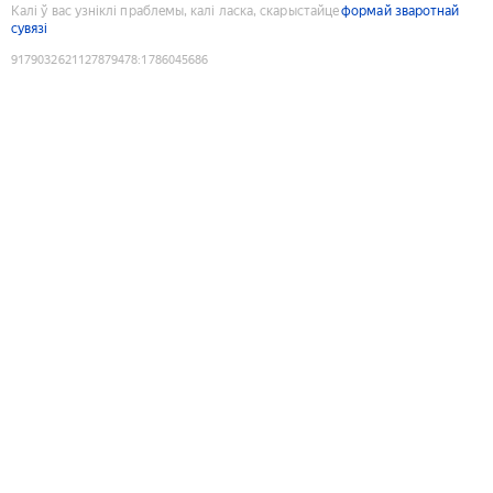
Калі ў вас узніклі праблемы, калі ласка, скарыстайце
формай зваротнай
сувязі
9179032621127879478
:
1786045686