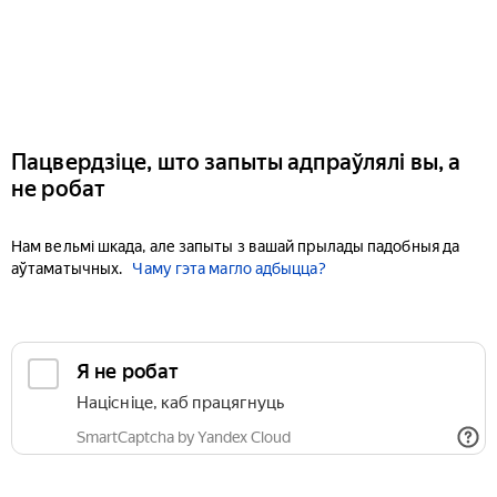
Пацвердзіце, што запыты адпраўлялі вы, а
не робат
Нам вельмі шкада, але запыты з вашай прылады падобныя да
аўтаматычных.
Чаму гэта магло адбыцца?
Я не робат
Націсніце, каб працягнуць
SmartCaptcha by Yandex Cloud