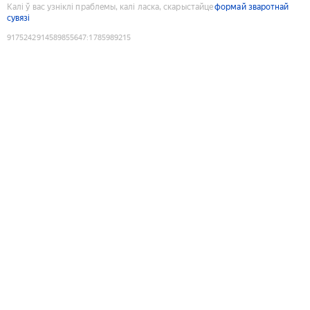
Калі ў вас узніклі праблемы, калі ласка, скарыстайце
формай зваротнай
сувязі
9175242914589855647
:
1785989215