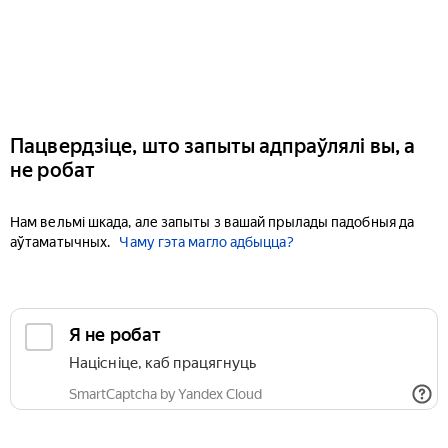
Пацвердзіце, што запыты адпраўлялі вы, а
не робат
Нам вельмі шкада, але запыты з вашай прылады падобныя да
аўтаматычных.
Чаму гэта магло адбыцца?
Я не робат
Націсніце, каб працягнуць
SmartCaptcha by Yandex Cloud