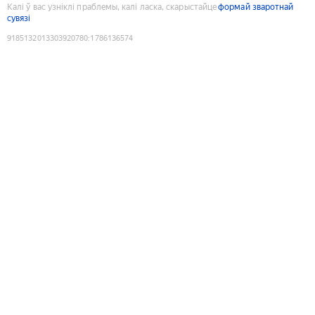
Калі ў вас узніклі праблемы, калі ласка, скарыстайце
формай зваротнай
сувязі
9185132013303920780
:
1786136574