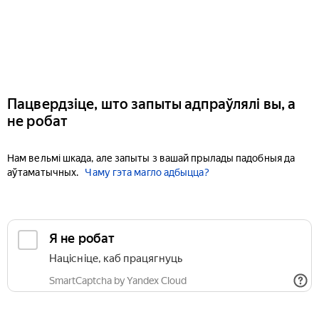
Пацвердзіце, што запыты адпраўлялі вы, а
не робат
Нам вельмі шкада, але запыты з вашай прылады падобныя да
аўтаматычных.
Чаму гэта магло адбыцца?
Я не робат
Націсніце, каб працягнуць
SmartCaptcha by Yandex Cloud