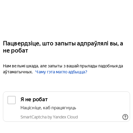
Пацвердзіце, што запыты адпраўлялі вы, а
не робат
Нам вельмі шкада, але запыты з вашай прылады падобныя да
аўтаматычных.
Чаму гэта магло адбыцца?
Я не робат
Націсніце, каб працягнуць
SmartCaptcha by Yandex Cloud