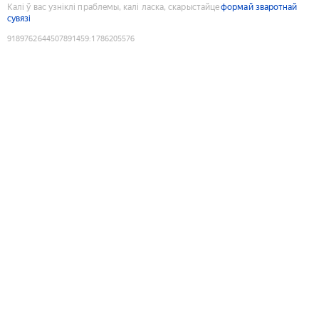
Калі ў вас узніклі праблемы, калі ласка, скарыстайце
формай зваротнай
сувязі
9189762644507891459
:
1786205576