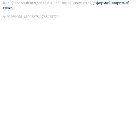
Калі ў вас узніклі праблемы, калі ласка, скарыстайце
формай зваротнай
сувязі
9192460096168023275
:
1786245771