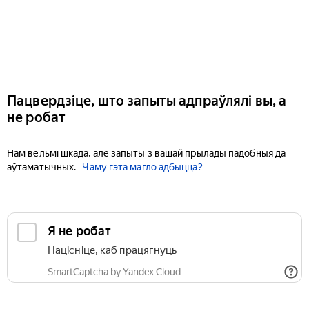
Пацвердзіце, што запыты адпраўлялі вы, а
не робат
Нам вельмі шкада, але запыты з вашай прылады падобныя да
аўтаматычных.
Чаму гэта магло адбыцца?
Я не робат
Націсніце, каб працягнуць
SmartCaptcha by Yandex Cloud