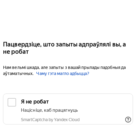
Пацвердзіце, што запыты адпраўлялі вы, а
не робат
Нам вельмі шкада, але запыты з вашай прылады падобныя да
аўтаматычных.
Чаму гэта магло адбыцца?
Я не робат
Націсніце, каб працягнуць
SmartCaptcha by Yandex Cloud