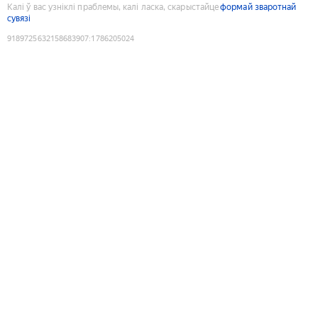
Калі ў вас узніклі праблемы, калі ласка, скарыстайце
формай зваротнай
сувязі
9189725632158683907
:
1786205024