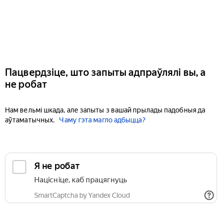
Пацвердзіце, што запыты адпраўлялі вы, а
не робат
Нам вельмі шкада, але запыты з вашай прылады падобныя да
аўтаматычных.
Чаму гэта магло адбыцца?
Я не робат
Націсніце, каб працягнуць
SmartCaptcha by Yandex Cloud