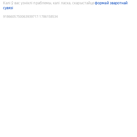
Калі ў вас узніклі праблемы, калі ласка, скарыстайце
формай зваротнай
сувязі
9186605750063939717
:
1786158534