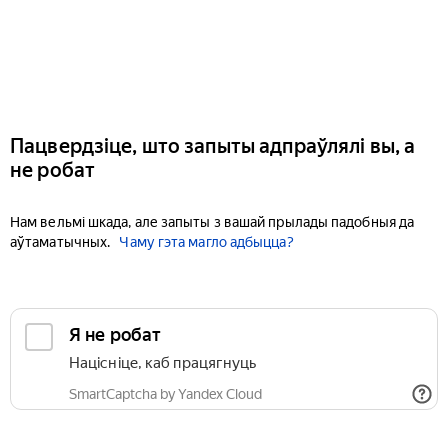
Пацвердзіце, што запыты адпраўлялі вы, а
не робат
Нам вельмі шкада, але запыты з вашай прылады падобныя да
аўтаматычных.
Чаму гэта магло адбыцца?
Я не робат
Націсніце, каб працягнуць
SmartCaptcha by Yandex Cloud