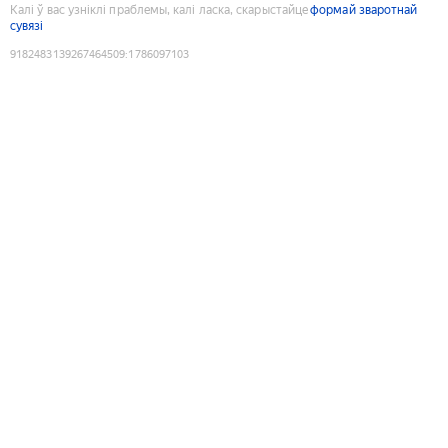
Калі ў вас узніклі праблемы, калі ласка, скарыстайце
формай зваротнай
сувязі
9182483139267464509
:
1786097103