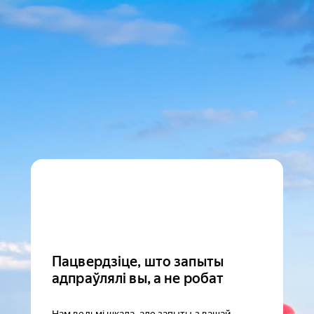
Пацвердзіце, што запыты
адпраўлялі вы, а не робат