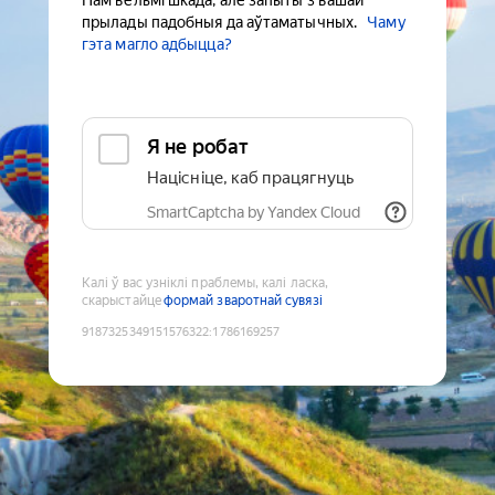
Нам вельмі шкада, але запыты з вашай
прылады падобныя да аўтаматычных.
Чаму
гэта магло адбыцца?
Я не робат
Націсніце, каб працягнуць
SmartCaptcha by Yandex Cloud
Калі ў вас узніклі праблемы, калі ласка,
скарыстайце
формай зваротнай сувязі
9187325349151576322
:
1786169257