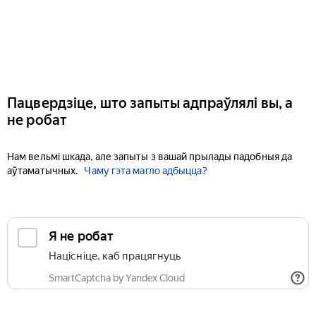
Пацвердзіце, што запыты адпраўлялі вы, а
не робат
Нам вельмі шкада, але запыты з вашай прылады падобныя да
аўтаматычных.
Чаму гэта магло адбыцца?
Я не робат
Націсніце, каб працягнуць
SmartCaptcha by Yandex Cloud