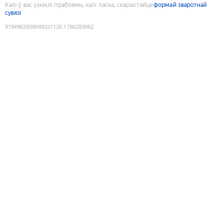
Калі ў вас узніклі праблемы, калі ласка, скарыстайце
формай зваротнай
сувязі
9194962658049321126
:
1786283062