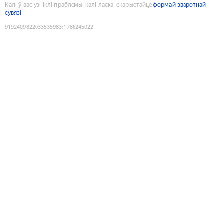
Калі ў вас узніклі праблемы, калі ласка, скарыстайце
формай зваротнай
сувязі
9192409822033535983
:
1786245022