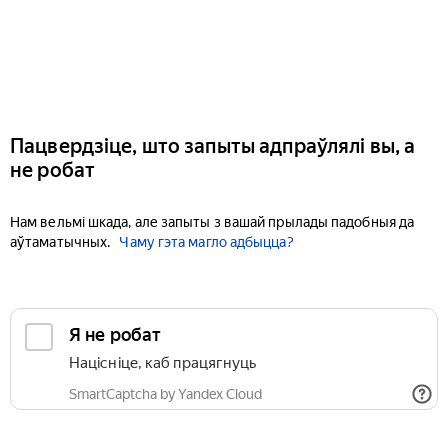
Пацвердзіце, што запыты адпраўлялі вы, а
не робат
Нам вельмі шкада, але запыты з вашай прылады падобныя да
аўтаматычных.
Чаму гэта магло адбыцца?
Я не робат
Націсніце, каб працягнуць
SmartCaptcha by Yandex Cloud