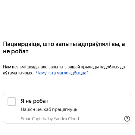
Пацвердзіце, што запыты адпраўлялі вы, а
не робат
Нам вельмі шкада, але запыты з вашай прылады падобныя да
аўтаматычных.
Чаму гэта магло адбыцца?
Я не робат
Націсніце, каб працягнуць
SmartCaptcha by Yandex Cloud