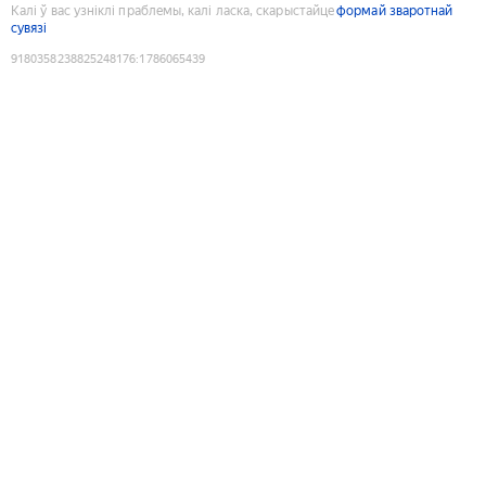
Калі ў вас узніклі праблемы, калі ласка, скарыстайце
формай зваротнай
сувязі
9180358238825248176
:
1786065439