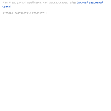
Калі ў вас узніклі праблемы, калі ласка, скарыстайце
формай зваротнай
сувязі
9177694166979847910
:
1786025741