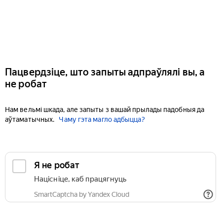
Пацвердзіце, што запыты адпраўлялі вы, а
не робат
Нам вельмі шкада, але запыты з вашай прылады падобныя да
аўтаматычных.
Чаму гэта магло адбыцца?
Я не робат
Націсніце, каб працягнуць
SmartCaptcha by Yandex Cloud