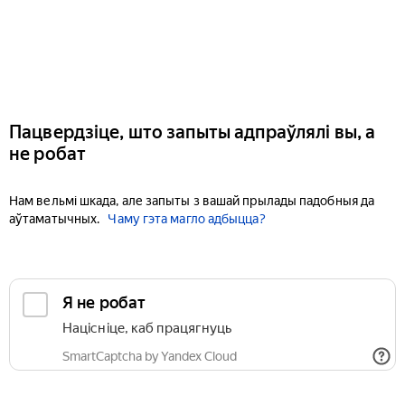
Пацвердзіце, што запыты адпраўлялі вы, а
не робат
Нам вельмі шкада, але запыты з вашай прылады падобныя да
аўтаматычных.
Чаму гэта магло адбыцца?
Я не робат
Націсніце, каб працягнуць
SmartCaptcha by Yandex Cloud