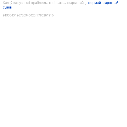
Калі ў вас узніклі праблемы, калі ласка, скарыстайце
формай зваротнай
сувязі
9193543196726946028
:
1786261910