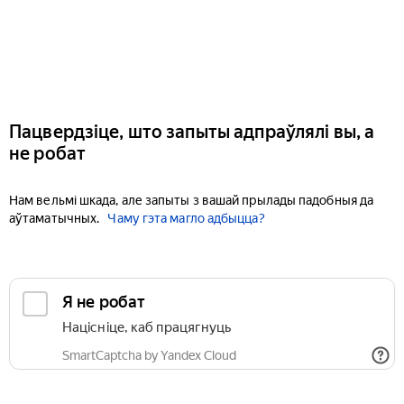
Пацвердзіце, што запыты адпраўлялі вы, а
не робат
Нам вельмі шкада, але запыты з вашай прылады падобныя да
аўтаматычных.
Чаму гэта магло адбыцца?
Я не робат
Націсніце, каб працягнуць
SmartCaptcha by Yandex Cloud