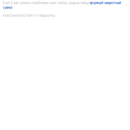
Калі ў вас узніклі праблемы, калі ласка, скарыстайце
формай зваротнай
сувязі
9193734615767738111
:
1786264763