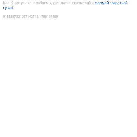
Калі ў вас узніклі праблемы, калі ласка, скарыстайце
формай зваротнай
сувязі
9183557321057142745
:
1786113109