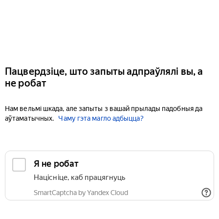
Пацвердзіце, што запыты адпраўлялі вы, а
не робат
Нам вельмі шкада, але запыты з вашай прылады падобныя да
аўтаматычных.
Чаму гэта магло адбыцца?
Я не робат
Націсніце, каб працягнуць
SmartCaptcha by Yandex Cloud