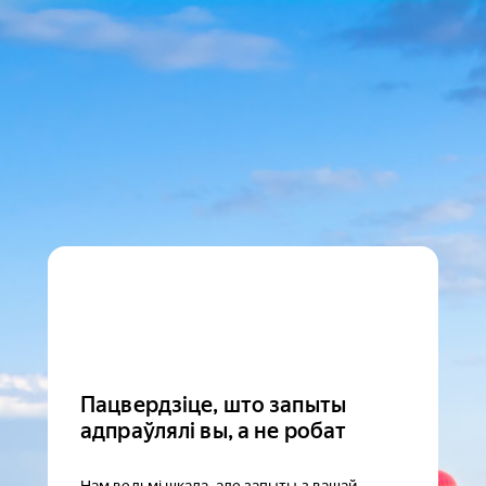
Пацвердзіце, што запыты
адпраўлялі вы, а не робат