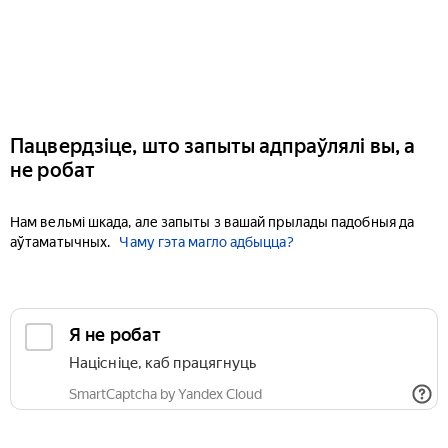
Пацвердзіце, што запыты адпраўлялі вы, а
не робат
Нам вельмі шкада, але запыты з вашай прылады падобныя да
аўтаматычных.
Чаму гэта магло адбыцца?
Я не робат
Націсніце, каб працягнуць
SmartCaptcha by Yandex Cloud