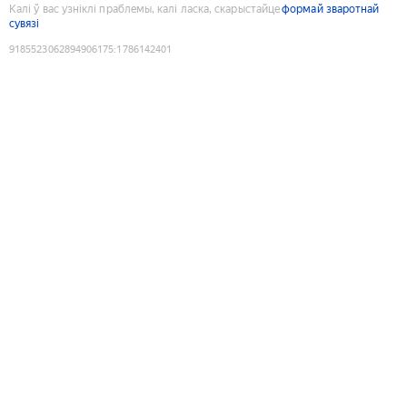
Калі ў вас узніклі праблемы, калі ласка, скарыстайце
формай зваротнай
сувязі
9185523062894906175
:
1786142401