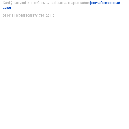
Калі ў вас узніклі праблемы, калі ласка, скарыстайце
формай зваротнай
сувязі
9184161467665106637
:
1786122112