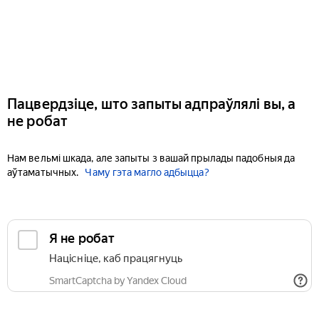
Пацвердзіце, што запыты адпраўлялі вы, а
не робат
Нам вельмі шкада, але запыты з вашай прылады падобныя да
аўтаматычных.
Чаму гэта магло адбыцца?
Я не робат
Націсніце, каб працягнуць
SmartCaptcha by Yandex Cloud