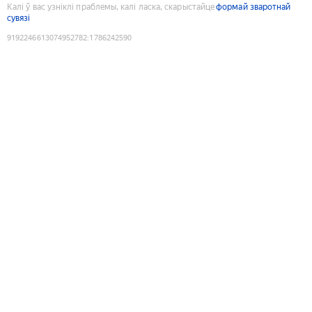
Калі ў вас узніклі праблемы, калі ласка, скарыстайце
формай зваротнай
сувязі
9192246613074952782
:
1786242590