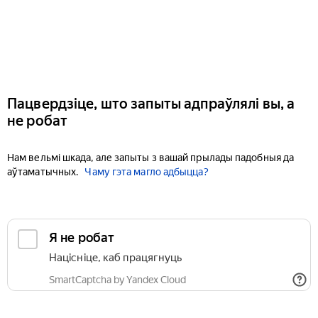
Пацвердзіце, што запыты адпраўлялі вы, а
не робат
Нам вельмі шкада, але запыты з вашай прылады падобныя да
аўтаматычных.
Чаму гэта магло адбыцца?
Я не робат
Націсніце, каб працягнуць
SmartCaptcha by Yandex Cloud