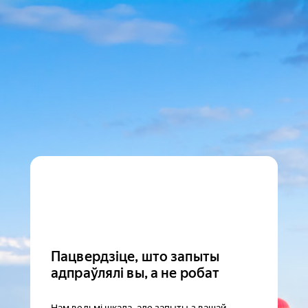
Пацвердзіце, што запыты
адпраўлялі вы, а не робат