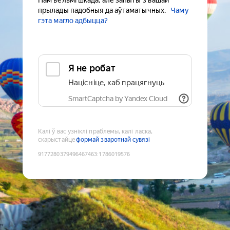
Нам вельмі шкада, але запыты з вашай
прылады падобныя да аўтаматычных.
Чаму
гэта магло адбыцца?
Я не робат
Націсніце, каб працягнуць
SmartCaptcha by Yandex Cloud
Калі ў вас узніклі праблемы, калі ласка,
скарыстайце
формай зваротнай сувязі
9177280379496467463
:
1786019576