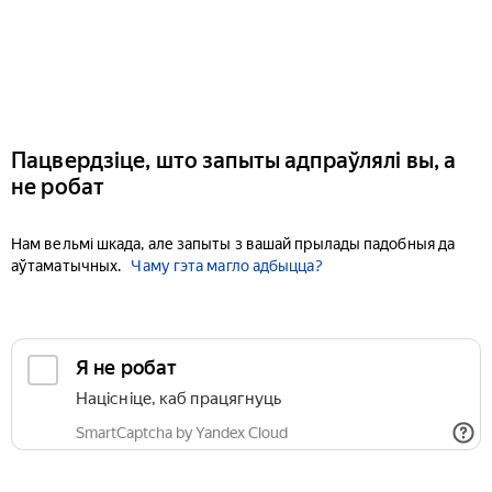
Пацвердзіце, што запыты адпраўлялі вы, а
не робат
Нам вельмі шкада, але запыты з вашай прылады падобныя да
аўтаматычных.
Чаму гэта магло адбыцца?
Я не робат
Націсніце, каб працягнуць
SmartCaptcha by Yandex Cloud