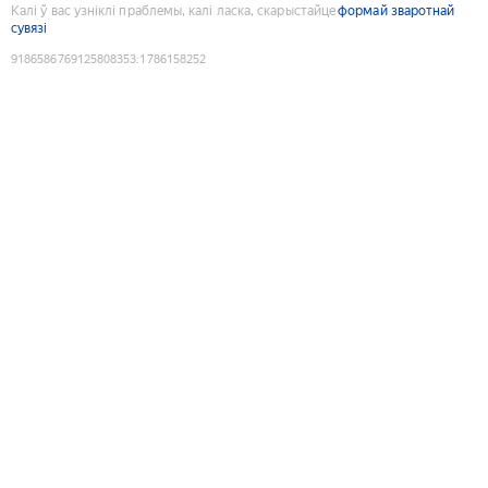
Калі ў вас узніклі праблемы, калі ласка, скарыстайце
формай зваротнай
сувязі
9186586769125808353
:
1786158252