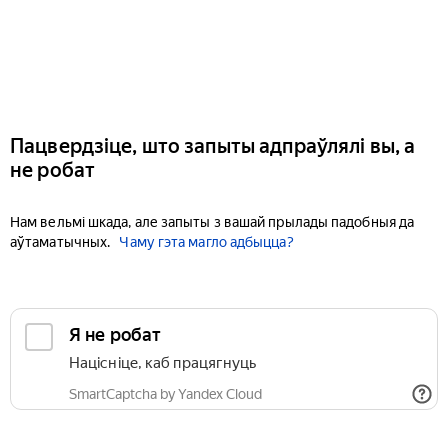
Пацвердзіце, што запыты адпраўлялі вы, а
не робат
Нам вельмі шкада, але запыты з вашай прылады падобныя да
аўтаматычных.
Чаму гэта магло адбыцца?
Я не робат
Націсніце, каб працягнуць
SmartCaptcha by Yandex Cloud