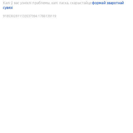
Калі ў вас узніклі праблемы, калі ласка, скарыстайце
формай зваротнай
сувязі
9185302811133537394
:
1786139119