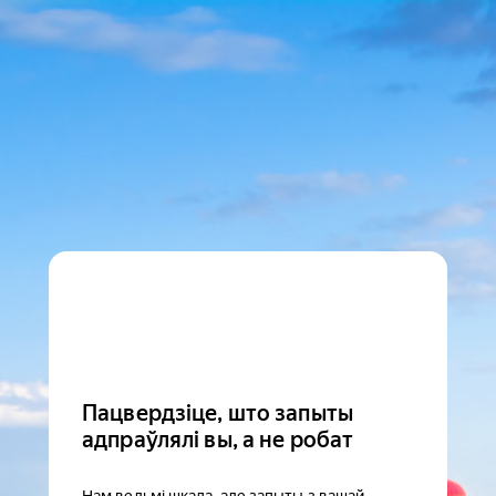
Пацвердзіце, што запыты
адпраўлялі вы, а не робат