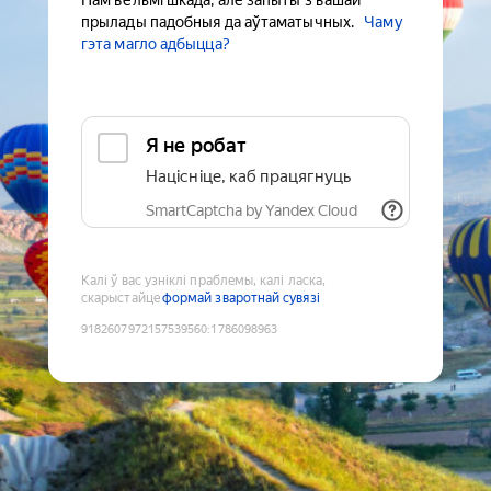
Нам вельмі шкада, але запыты з вашай
прылады падобныя да аўтаматычных.
Чаму
гэта магло адбыцца?
Я не робат
Націсніце, каб працягнуць
SmartCaptcha by Yandex Cloud
Калі ў вас узніклі праблемы, калі ласка,
скарыстайце
формай зваротнай сувязі
9182607972157539560
:
1786098963