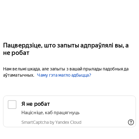
Пацвердзіце, што запыты адпраўлялі вы, а
не робат
Нам вельмі шкада, але запыты з вашай прылады падобныя да
аўтаматычных.
Чаму гэта магло адбыцца?
Я не робат
Націсніце, каб працягнуць
SmartCaptcha by Yandex Cloud