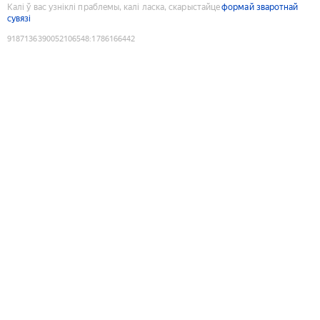
Калі ў вас узніклі праблемы, калі ласка, скарыстайце
формай зваротнай
сувязі
9187136390052106548
:
1786166442