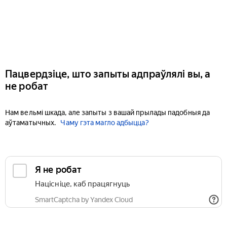
Пацвердзіце, што запыты адпраўлялі вы, а
не робат
Нам вельмі шкада, але запыты з вашай прылады падобныя да
аўтаматычных.
Чаму гэта магло адбыцца?
Я не робат
Націсніце, каб працягнуць
SmartCaptcha by Yandex Cloud