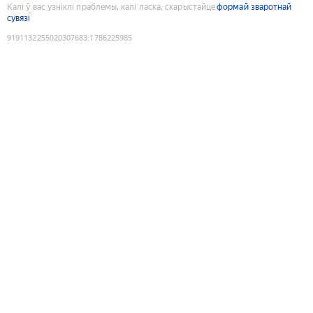
Калі ў вас узніклі праблемы, калі ласка, скарыстайце
формай зваротнай
сувязі
9191132255020307683
:
1786225985