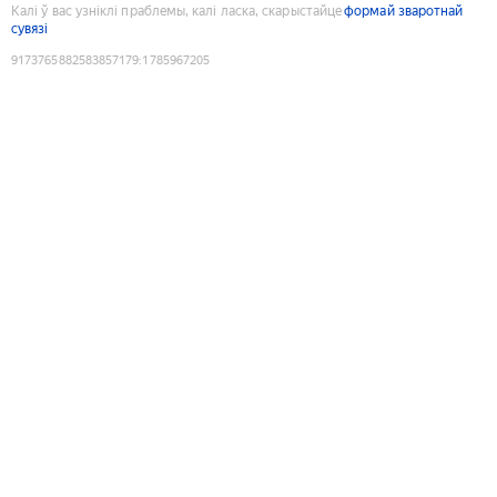
Калі ў вас узніклі праблемы, калі ласка, скарыстайце
формай зваротнай
сувязі
9173765882583857179
:
1785967205