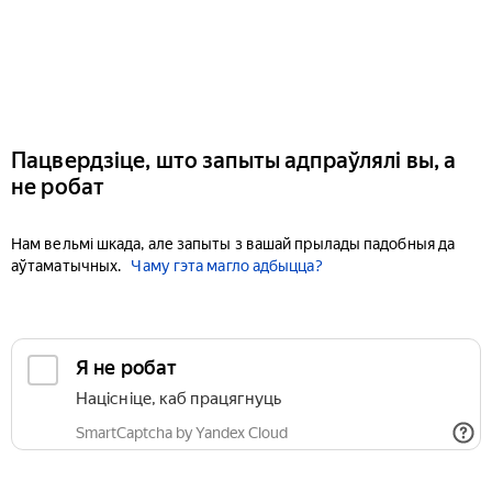
Пацвердзіце, што запыты адпраўлялі вы, а
не робат
Нам вельмі шкада, але запыты з вашай прылады падобныя да
аўтаматычных.
Чаму гэта магло адбыцца?
Я не робат
Націсніце, каб працягнуць
SmartCaptcha by Yandex Cloud