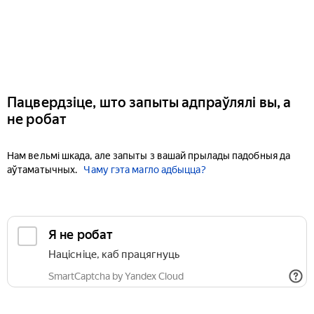
Пацвердзіце, што запыты адпраўлялі вы, а
не робат
Нам вельмі шкада, але запыты з вашай прылады падобныя да
аўтаматычных.
Чаму гэта магло адбыцца?
Я не робат
Націсніце, каб працягнуць
SmartCaptcha by Yandex Cloud