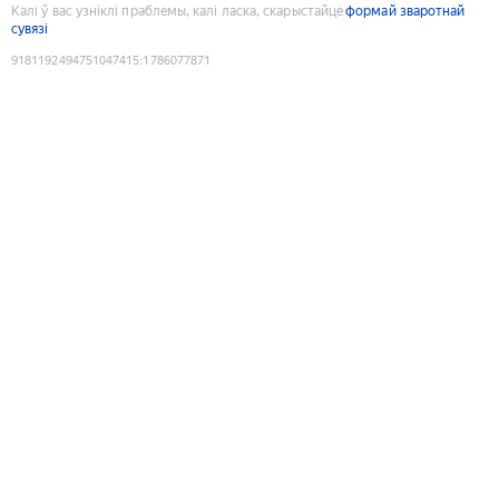
Калі ў вас узніклі праблемы, калі ласка, скарыстайце
формай зваротнай
сувязі
9181192494751047415
:
1786077871