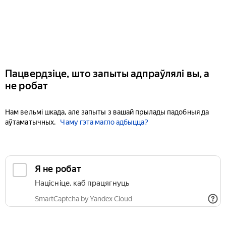
Пацвердзіце, што запыты адпраўлялі вы, а
не робат
Нам вельмі шкада, але запыты з вашай прылады падобныя да
аўтаматычных.
Чаму гэта магло адбыцца?
Я не робат
Націсніце, каб працягнуць
SmartCaptcha by Yandex Cloud