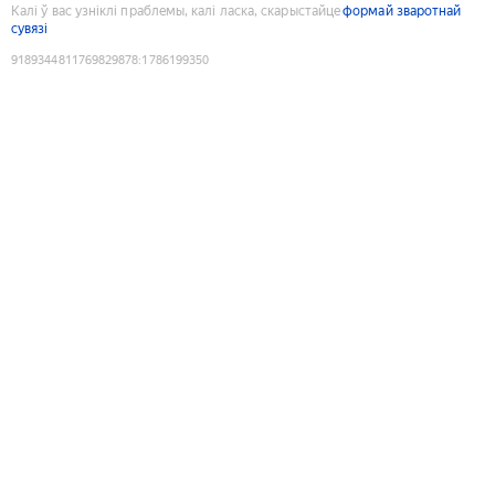
Калі ў вас узніклі праблемы, калі ласка, скарыстайце
формай зваротнай
сувязі
9189344811769829878
:
1786199350