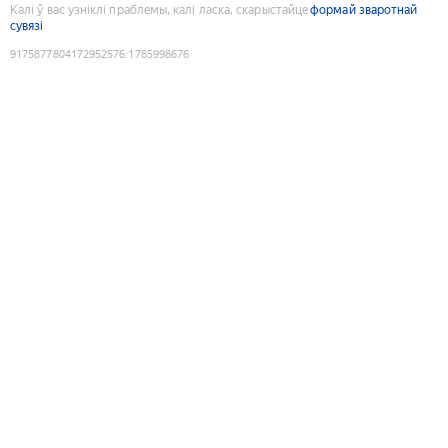
Калі ў вас узніклі праблемы, калі ласка, скарыстайце
формай зваротнай
сувязі
9175877804172952576
:
1785998676