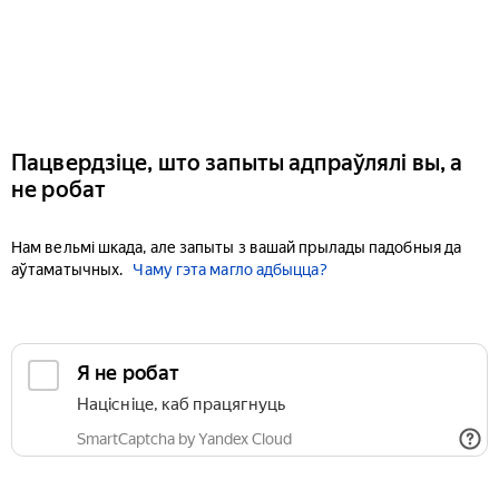
Пацвердзіце, што запыты адпраўлялі вы, а
не робат
Нам вельмі шкада, але запыты з вашай прылады падобныя да
аўтаматычных.
Чаму гэта магло адбыцца?
Я не робат
Націсніце, каб працягнуць
SmartCaptcha by Yandex Cloud