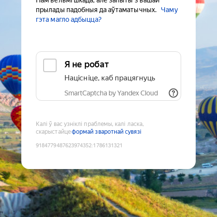
Нам вельмі шкада, але запыты з вашай
прылады падобныя да аўтаматычных.
Чаму
гэта магло адбыцца?
Я не робат
Націсніце, каб працягнуць
SmartCaptcha by Yandex Cloud
Калі ў вас узніклі праблемы, калі ласка,
скарыстайце
формай зваротнай сувязі
9184779487623974352
:
1786131321