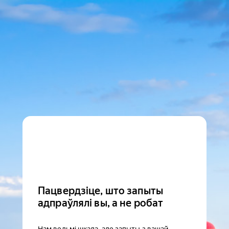
Пацвердзіце, што запыты
адпраўлялі вы, а не робат