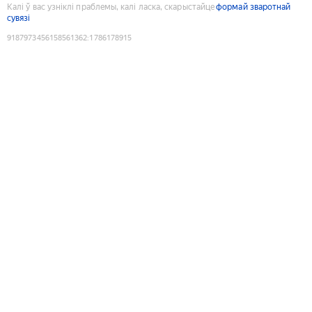
Калі ў вас узніклі праблемы, калі ласка, скарыстайце
формай зваротнай
сувязі
9187973456158561362
:
1786178915