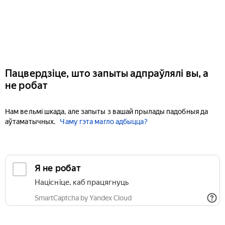
Пацвердзіце, што запыты адпраўлялі вы, а
не робат
Нам вельмі шкада, але запыты з вашай прылады падобныя да
аўтаматычных.
Чаму гэта магло адбыцца?
Я не робат
Націсніце, каб працягнуць
SmartCaptcha by Yandex Cloud