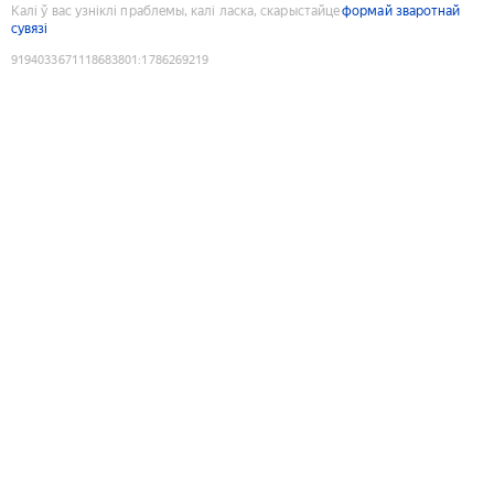
Калі ў вас узніклі праблемы, калі ласка, скарыстайце
формай зваротнай
сувязі
9194033671118683801
:
1786269219