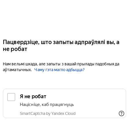
Пацвердзіце, што запыты адпраўлялі вы, а
не робат
Нам вельмі шкада, але запыты з вашай прылады падобныя да
аўтаматычных.
Чаму гэта магло адбыцца?
Я не робат
Націсніце, каб працягнуць
SmartCaptcha by Yandex Cloud