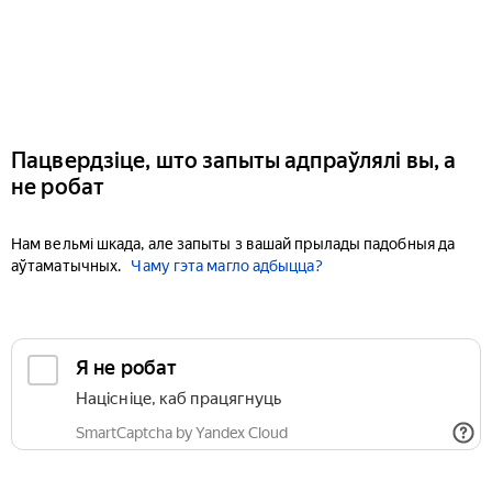
Пацвердзіце, што запыты адпраўлялі вы, а
не робат
Нам вельмі шкада, але запыты з вашай прылады падобныя да
аўтаматычных.
Чаму гэта магло адбыцца?
Я не робат
Націсніце, каб працягнуць
SmartCaptcha by Yandex Cloud