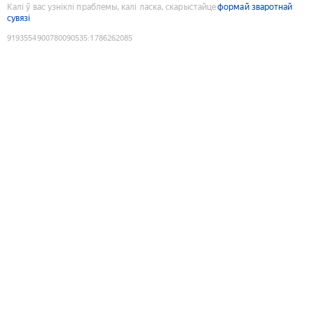
Калі ў вас узніклі праблемы, калі ласка, скарыстайце
формай зваротнай
сувязі
9193554900780090535
:
1786262085