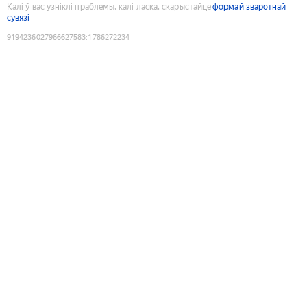
Калі ў вас узніклі праблемы, калі ласка, скарыстайце
формай зваротнай
сувязі
9194236027966627583
:
1786272234