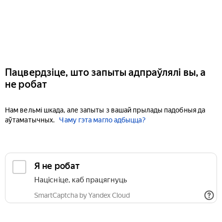
Пацвердзіце, што запыты адпраўлялі вы, а
не робат
Нам вельмі шкада, але запыты з вашай прылады падобныя да
аўтаматычных.
Чаму гэта магло адбыцца?
Я не робат
Націсніце, каб працягнуць
SmartCaptcha by Yandex Cloud