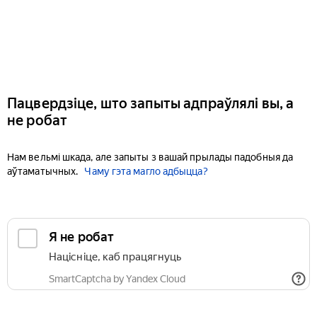
Пацвердзіце, што запыты адпраўлялі вы, а
не робат
Нам вельмі шкада, але запыты з вашай прылады падобныя да
аўтаматычных.
Чаму гэта магло адбыцца?
Я не робат
Націсніце, каб працягнуць
SmartCaptcha by Yandex Cloud