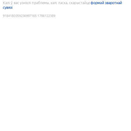
Калі ў вас узніклі праблемы, калі ласка, скарыстайце
формай зваротнай
сувязі
9184180059236997165
:
1786122389