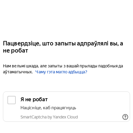
Пацвердзіце, што запыты адпраўлялі вы, а
не робат
Нам вельмі шкада, але запыты з вашай прылады падобныя да
аўтаматычных.
Чаму гэта магло адбыцца?
Я не робат
Націсніце, каб працягнуць
SmartCaptcha by Yandex Cloud