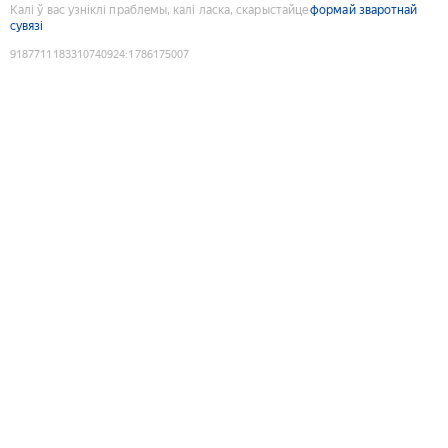
Калі ў вас узніклі праблемы, калі ласка, скарыстайце
формай зваротнай
сувязі
9187711183310740924
:
1786175007